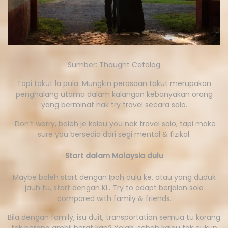
Sumber: Thought Catalog
Tapi takut la pula. Mungkin perasaan takut merupakan
penghalang utama dalam kalangan kebanyakan orang
yang berminat nak try travel secara solo.
Don’t worry, boleh je kalau you nak travel solo, tapi make
sure you bersedia dari segi mental & fizikal.
Start dalam Malaysia dulu
Maybe boleh start dengan Ipoh dulu ke, atau yang duduk
jauh tu, start dengan KL. Try to adapt berjalan solo
compared with family & friends.
Bila dengan family, isu duit, transportation semua tu korang