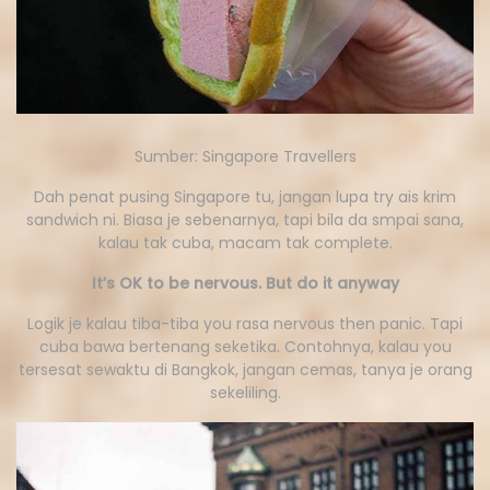
Sumber: Singapore Travellers
Dah penat pusing Singapore tu, jangan lupa try ais krim
sandwich ni. Biasa je sebenarnya, tapi bila da smpai sana,
kalau tak cuba, macam tak complete.
It’s OK to be nervous. But do it anyway
Logik je kalau tiba-tiba you rasa nervous then panic. Tapi
cuba bawa bertenang seketika. Contohnya, kalau you
tersesat sewaktu di Bangkok, jangan cemas, tanya je orang
sekeliling.