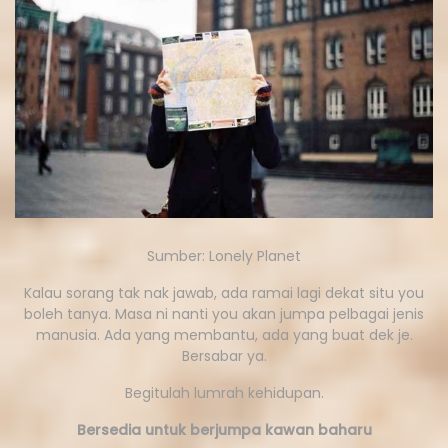
Sumber: Lonely Planet
Kalau sorang tak nak jawab, ada ramai lagi dekat situ you
boleh tanya. Masa ni nanti you akan jumpa pelbagai jenis
manusia. Ada yang membantu, ada yang buat dek je.
Bersabar ya.
Begitulah lumrah kehidupan.
Bersedia untuk berjumpa kawan baharu