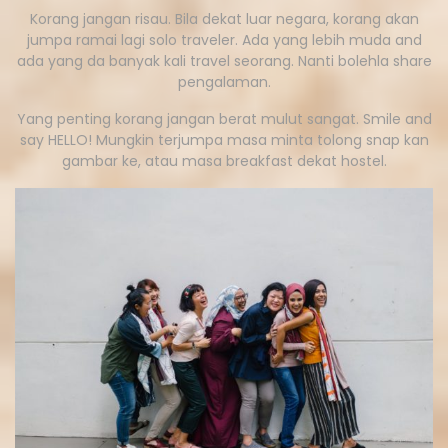
Korang jangan risau. Bila dekat luar negara, korang akan
jumpa ramai lagi solo traveler. Ada yang lebih muda and
ada yang da banyak kali travel seorang. Nanti bolehla share
pengalaman.
Yang penting korang jangan berat mulut sangat. Smile and
say HELLO! Mungkin terjumpa masa minta tolong snap kan
gambar ke, atau masa breakfast dekat hostel.