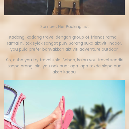
Sumber: Her Packing List
Kadang-kadang travel dengan group of friends ramai-
ramai ni, tak syiok sangat pun. Sorang suka aktiviti indoor,
you pula prefer banyakkan aktiviti adventure outdoor.
So, cuba you try travel solo. Sebab, kalau you travel sendiri
tanpa orang lain, you nak buat apa-apa takde siapa pun
akan kacau.