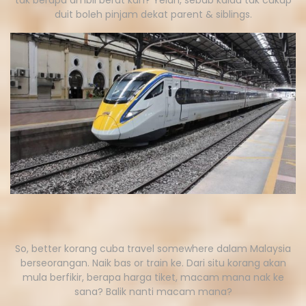
tak berapa ambil berat kan? Yelah, sebab kalau tak cukup
duit boleh pinjam dekat parent & siblings.
So, better korang cuba travel somewhere dalam Malaysia
berseorangan. Naik bas or train ke. Dari situ korang akan
mula berfikir, berapa harga tiket, macam mana nak ke
sana? Balik nanti macam mana?