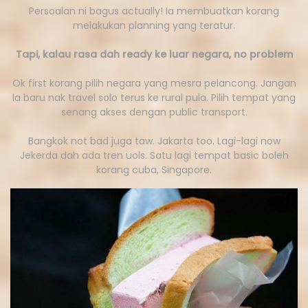
Persoalan ni bagus actually! Ia membuatkan korang
melakukan planning yang teratur.
Tapi, kalau rasa dah ready ke luar negara, no problem
Ok first korang pilih negara yang mesra pelancong. Jangan
la baru nak travel solo terus ke rural pula. Pilih tempat yang
senang akses dengan public transport.
Bangkok not bad juga taw. Jakarta too. Lagi-lagi now
Jekerda dah ada tren uols. Satu lagi tempat basic boleh
korang cuba, Singapore.