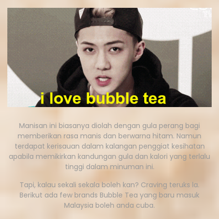
Manisan ini biasanya diolah dengan gula perang bagi
memberikan rasa manis dan berwarna hitam. Namun
terdapat kerisauan dalam kalangan penggiat kesihatan
apabila memikirkan kandungan gula dan kalori yang terlalu
tinggi dalam minuman ini.
Tapi, kalau sekali sekala boleh kan? Craving teruks la.
Berikut ada few brands Bubble Tea yang baru masuk
Malaysia boleh anda cuba.