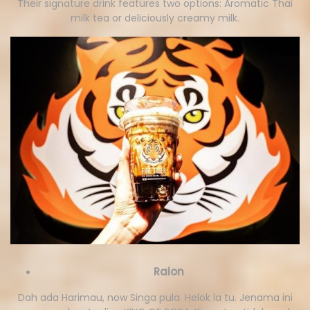
Their signature drink features two options: Aromatic Thai
milk tea or deliciously creamy milk.
Raion
Dah ada Harimau, now Singa pula. Helok la tu. Jenama ini