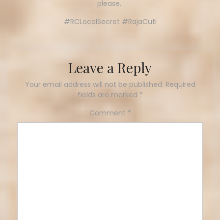
please.
#RCLocalSecret #RajaCuti
Leave a Reply
Your email address will not be published.
Required
fields are marked
*
Comment
*