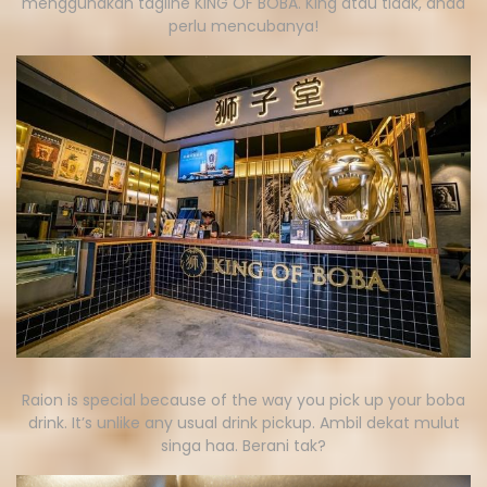
menggunakan tagline KING OF BOBA. King atau tidak, anda
perlu mencubanya!
Raion is special because of the way you pick up your boba
drink. It’s unlike any usual drink pickup. Ambil dekat mulut
singa haa. Berani tak?