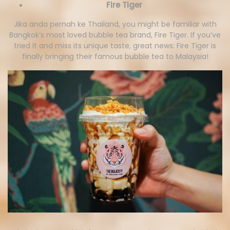
Fire Tiger
Jika anda pernah ke Thailand, you might be familiar with
Bangkok’s most loved bubble tea brand, Fire Tiger. If you’ve
tried it and miss its unique taste, great news: Fire Tiger is
finally bringing their famous bubble tea to Malaysia!