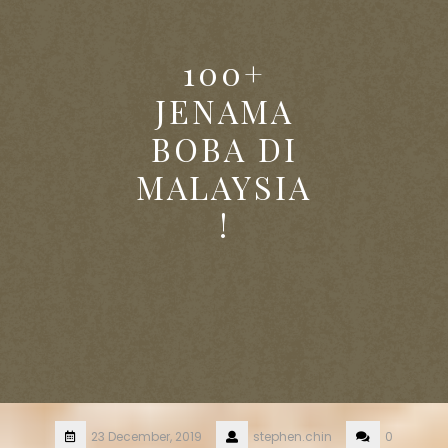
100+
JENAMA
BOBA DI
MALAYSIA
!
23 December, 2019
stephen.chin
0