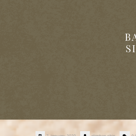
B
S
7 January, 2020
stephen.chin
0