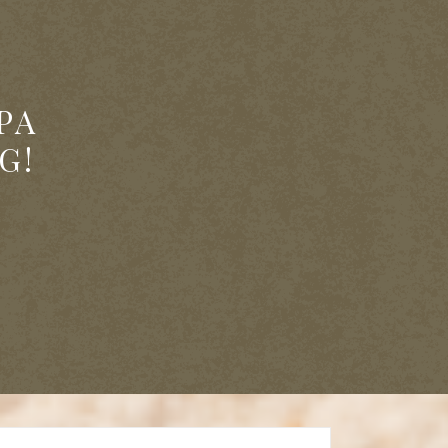
PA
G!