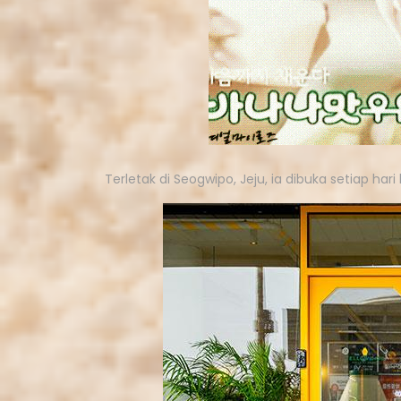
Terletak di Seogwipo, Jeju, ia dibuka setiap ha