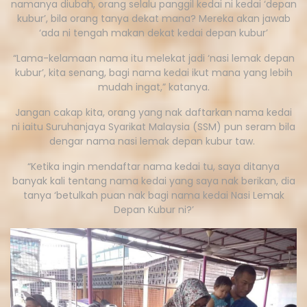
namanya diubah, orang selalu panggil kedai ni kedai ‘depan
kubur’, bila orang tanya dekat mana? Mereka akan jawab
‘ada ni tengah makan dekat kedai depan kubur’
“Lama-kelamaan nama itu melekat jadi ‘nasi lemak depan
kubur’, kita senang, bagi nama kedai ikut mana yang lebih
mudah ingat,” katanya.
Jangan cakap kita, orang yang nak daftarkan nama kedai
ni iaitu Suruhanjaya Syarikat Malaysia (SSM) pun seram bila
dengar nama nasi lemak depan kubur taw.
“Ketika ingin mendaftar nama kedai tu, saya ditanya
banyak kali tentang nama kedai yang saya nak berikan, dia
tanya ‘betulkah puan nak bagi nama kedai Nasi Lemak
Depan Kubur ni?’