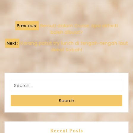
Previous:
Bercuti dalam Cruise, apa aktiviti
boleh dibuat?
Next:
Korang patut try lunch di tengah-tengah laut
dekat Sabah!
Search
Recent Posts