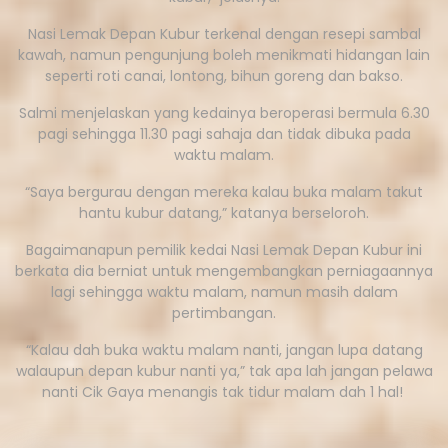
Nasi Lemak Depan Kubur terkenal dengan resepi sambal
kawah, namun pengunjung boleh menikmati hidangan lain
seperti roti canai, lontong, bihun goreng dan bakso.
Salmi menjelaskan yang kedainya beroperasi bermula 6.30
pagi sehingga 11.30 pagi sahaja dan tidak dibuka pada
waktu malam.
“Saya bergurau dengan mereka kalau buka malam takut
hantu kubur datang,” katanya berseloroh.
Bagaimanapun pemilik kedai Nasi Lemak Depan Kubur ini
berkata dia berniat untuk mengembangkan perniagaannya
lagi sehingga waktu malam, namun masih dalam
pertimbangan.
“Kalau dah buka waktu malam nanti, jangan lupa datang
walaupun depan kubur nanti ya,” tak apa lah jangan pelawa
nanti Cik Gaya menangis tak tidur malam dah 1 hal!