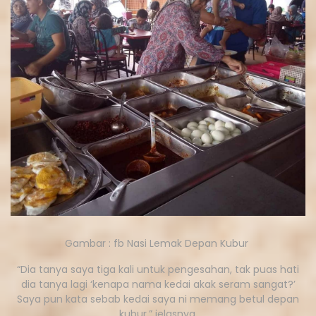
Gambar : fb Nasi Lemak Depan Kubur
“Dia tanya saya tiga kali untuk pengesahan, tak puas hati
dia tanya lagi ‘kenapa nama kedai akak seram sangat?’
Saya pun kata sebab kedai saya ni memang betul depan
kubur,” jelasnya.