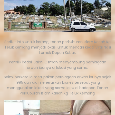
Sedikit info untuk korang, tanah perkuburan Islam Kariah Kg
Teluk Kemang menjadi lokasi untuk mencari kedai viral Nasi
Lemak Depan Kubur.
Pemilik kedai, Salmi Osman menyambung perniagaan
arwah ibunya di lokasi yang sama.
Salmi berkata ia merupakan perniagaan arwah ibunya sejak
1995 dan dia meneruskan bisnes tersebut yang
menggunakan lokasi yang sama iaitu di hadapan Tanah
Perkuburan Islam Kariah Kg Teluk Kemang.