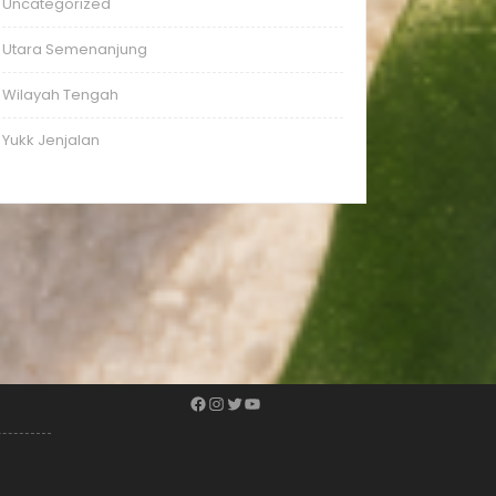
Uncategorized
Utara Semenanjung
Wilayah Tengah
Yukk Jenjalan