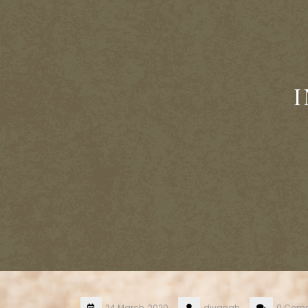
I
24 March, 2020
diyanah
0 Com