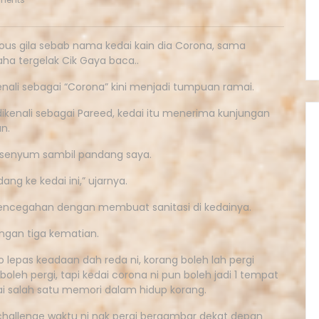
mous gila sebab nama kedai kain dia Corona, sama
ha tergelak Cik Gaya baca..
ikenali sebagai “Corona” kini menjadi tumpuan ramai.
dikenali sebagai Pareed, kedai itu menerima kunjungan
n.
rsenyum sambil pandang saya.
ng ke kedai ini,” ujarnya.
encegahan dengan membuat sanitasi di kedainya.
engan tiga kematian.
so lepas keadaan dah reda ni, korang boleh lah pergi
 boleh pergi, tapi kedai corona ni pun boleh jadi 1 tempat
i salah satu memori dalam hidup korang.
 challenge waktu ni nak pergi bergambar dekat depan