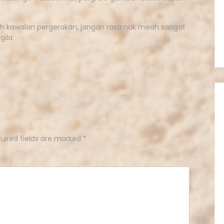
h kawalan pergerakan, jangan rasa nak meah sangat
ila.
uired fields are marked
*