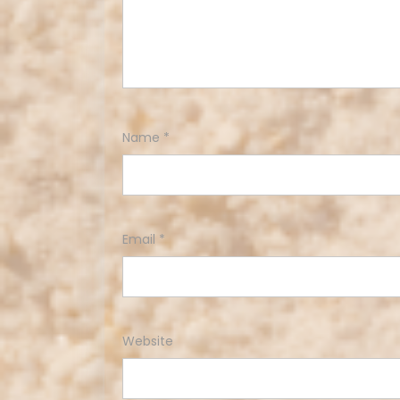
Name
*
Email
*
Website