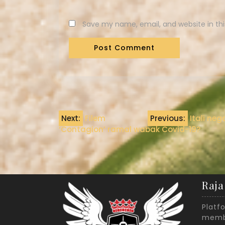
Save my name, email, and website in thi
Next:
Filem
Previous:
Itali ne
‘Contagion’ ramal wabak Covid-19?
Raja
Platf
membe