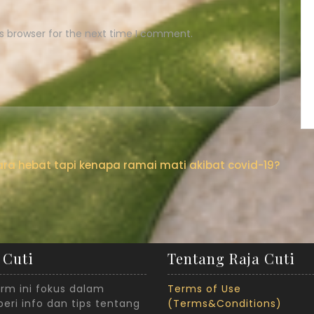
s browser for the next time I comment.
gara hebat tapi kenapa ramai mati akibat covid-19?
 Cuti
Tentang Raja Cuti
orm ini fokus dalam
Terms of Use
ri info dan tips tentang
(Terms&Conditions)