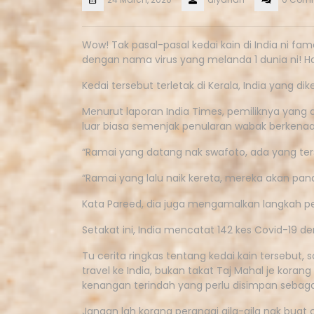
Wow! Tak pasal-pasal kedai kain di India ni fa
dengan nama virus yang melanda 1 dunia ni! Ha
Kedai tersebut terletak di Kerala, India yang d
Menurut laporan India Times, pemiliknya yang 
luar biasa semenjak penularan wabak berkenaa
“Ramai yang datang nak swafoto, ada yang te
“Ramai yang lalu naik kereta, mereka akan panda
Kata Pareed, dia juga mengamalkan langkah p
Setakat ini, India mencatat 142 kes Covid-19 d
Tu cerita ringkas tentang kedai kain tersebut, 
travel ke India, bukan takat Taj Mahal je korang
kenangan terindah yang perlu disimpan sebaga
Jangan lah korang perangai gila-gila nak buat