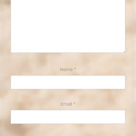
Name
*
Email
*