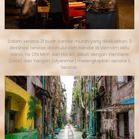
Dalam senarai 31 buah bandar murah yang dikeluarkan; 3
destinasi teratas didahului oleh bandar di Vietnam iaitu
Hanoi, Ho Chi Minh dan Hoi An, diikuti dengan Vientiane
(Laos) dan Yangon (Myanmar) melengkapkan senarai 5
teratas.