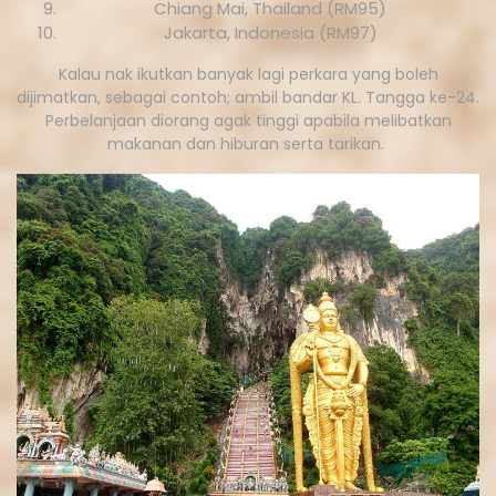
Chiang Mai, Thailand (RM95)
Jakarta, Indonesia (RM97)
Kalau nak ikutkan banyak lagi perkara yang boleh
dijimatkan, sebagai contoh; ambil bandar KL. Tangga ke-24.
Perbelanjaan diorang agak tinggi apabila melibatkan
makanan dan hiburan serta tarikan.