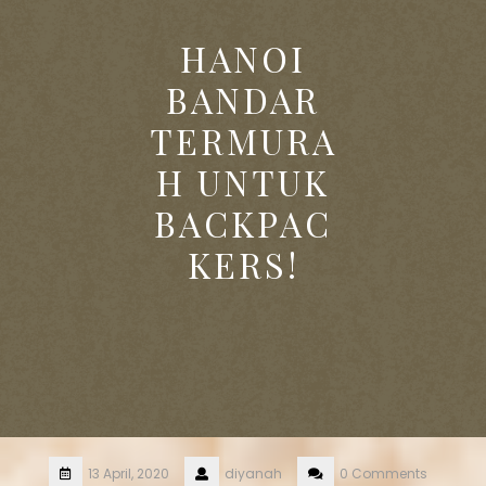
HANOI
BANDAR
TERMURA
H UNTUK
BACKPAC
KERS!
13 April, 2020
diyanah
0 Comments