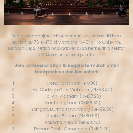
Berdasarkan kaji selidik berkenaan, kos sehari di Hanoi
adalah RM76, RM79 di Vientiane, RM81 di Ho Chi Minh.
Didapati juga, setiap backpacker akan berbelanja sekitar
RM84 sehari secara purata.
Jom kami senaraikan 10 negara termurah untuk
backpackers dan kos sehari:
Hanoi, Vietnam (RM80)
Ho Chi Minh City, Vietnam (RM83.40)
Hoi An, Vietnam (RM87.20)
Vientiane, Laos (RM88.30)
Yangon, Burma (Myanmar) (RM89.50)
Manila, Filipina (RM89.50)
Pokhara, Nepal (RM90.40)
Phnom Penh, Cambodia (RM93.70)