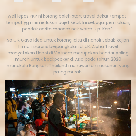
Well lepas PKP ni korang boleh start travel dekat tempat-
tempat yg memerlukan bajet kecil. Ini sebagai permulaan,
pendek cerita macam nak warm-up. Kan?
So Cik Gaya idea untuk korang iaitu di Hanoi! Sebab kajian
firma insurans berpangkalan di UK, Alpha Travel
menyatakan Hanoi di Vietnam merupakan bandar paling
murah untuk backpacker di Asia pada tahun 2020
manakala Bangkok, Thailand menawarkan makanan yang
paling murah.