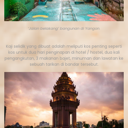
‘Jalan belakang’ bangunan di Yangon.
Kaji selidik yang dibuat adalah meliputi kos penting seperti
kos untuk dua hari penginapan di hotel / hostel, dua kali
pengangkutan, 3 makanan bajet, minuman dan lawatan ke
sebuah tarikan di bandar tersebut.