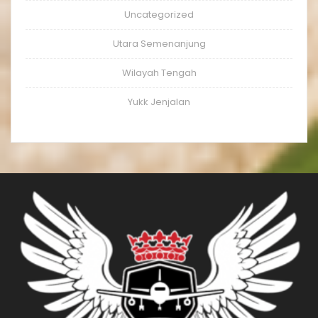
Uncategorized
Utara Semenanjung
Wilayah Tengah
Yukk Jenjalan