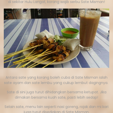
di sekitar Hulu Langat, korang wajib serbu Sate Misman!
Antara sate yang korang boleh cuba di Sate Misman ialah
sate ayam dan sate lembu yang cukup lembut dagingnya.
Sate di sini juga turut dihidangkan bersama ketupat. Jika
dimakan bersama kuah sate, pasti lebih sedap!
Selain sate, menu lain seperti nasi goreng, rojak dan mi kari
juga turut disediakan di Sate Misman.