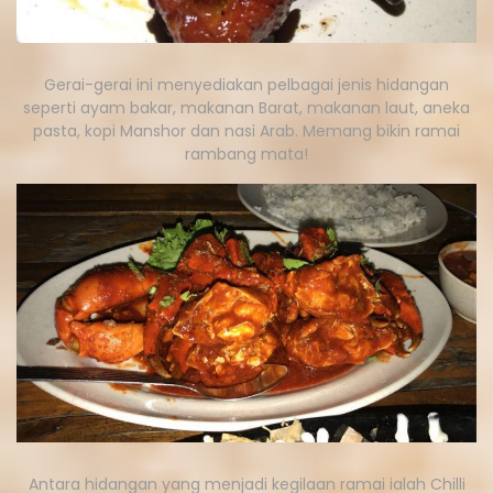
Gerai-gerai ini menyediakan pelbagai jenis hidangan
seperti ayam bakar, makanan Barat, makanan laut, aneka
pasta, kopi Manshor dan nasi Arab. Memang bikin ramai
rambang mata!
Antara hidangan yang menjadi kegilaan ramai ialah Chilli