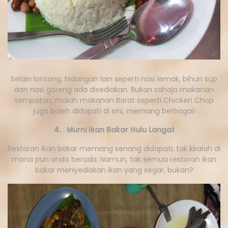
Selain lontong, hidangan lain seperti nasi lemak, bihun sup
dan nasi goreng ada disediakan. Bukan sahaja makanan
tempatan, malah makanan Barat seperti Chicken Chop
juga boleh didapati di sini, memang berbagai!
4. Murni Ikan Bakar Hulu Langat
Restoran ikan bakar memang senang didapati, tak kiralah di
mana pun anda berada. Namun, tak semua restoran ikan
bakar menyediakan ikan yang segar, bukan?