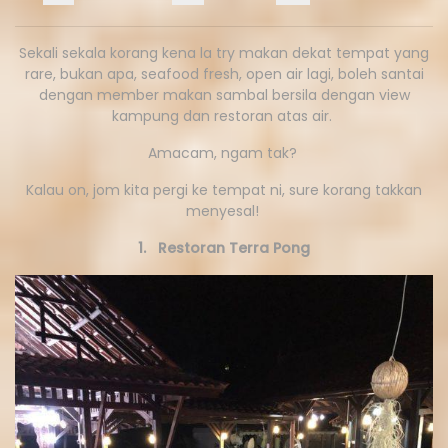
Sekali sekala korang kena la try makan dekat tempat yang
rare, bukan apa, seafood fresh, open air lagi, boleh santai
dengan member makan sambal bersila dengan view
kampung dan restoran atas air.
Amacam, ngam tak?
Kalau on, jom kita pergi ke tempat ni, sure korang takkan
menyesal!
1. Restoran Terra Pong