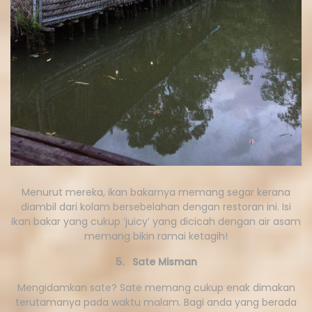
Menurut mereka, ikan bakarnya memang segar kerana
diambil dari kolam bersebelahan dengan restoran ini. Isi
ikan bakar yang cukup ‘juicy’ yang dicicah dengan air asam
memang bikin ramai ketagih!
5. Sate Misman
Mengidamkan sate? Sate memang cukup enak dimakan
terutamanya pada waktu malam. Bagi anda yang berada