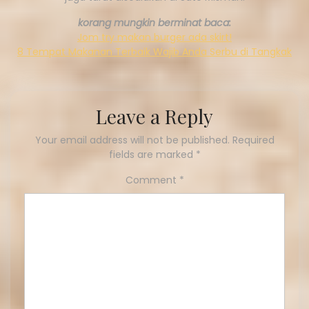
korang mungkin berminat baca:
Jom try makan burger ada skirt!
8 Tempat Makanan Terbaik Wajib Anda Serbu di Tangkak
Leave a Reply
Your email address will not be published.
Required
fields are marked
*
Comment
*