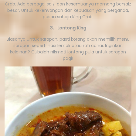
Crab. Ada berbagai saiz, dan kesemuanya memang bersaiz
besar. Untuk kekenyangan dan kepuasan yang berganda,
pesan sahaja King Crab.
3. Lontong King
Biasanya untuk sarapan, pasti korang akan memilih menu
sarapan seperti nasi lemak atau roti canai. Inginkan
kelainan? Cubalah nikmati lontong pula untuk sarapan
pagi!