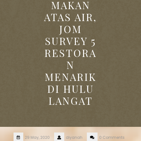
MAKAN
ATAS AIR,
JOM
SURVEY 5
RESTORA
N
MENARIK
DI HULU
LANGAT
29 May, 2020
diyanah
0 Comments