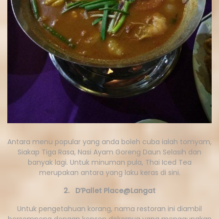
Antara menu popular yang anda boleh cuba ialah tomyam,
Siakap Tiga Rasa, Nasi Ayam Goreng Daun Selasih dan
banyak lagi. Untuk minuman pula, Thai Iced Tea
merupakan antara yang laku keras di sini.
2.
D’Pallet Place@Langat
Untuk pengetahuan korang, nama restoran ini diambil
bersempena dengan konsep dekornya yang menggunakan