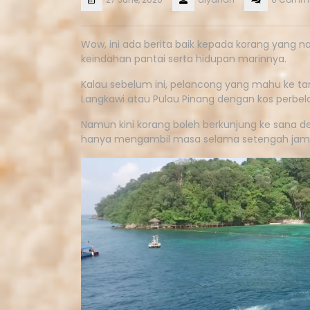
Wow, ini ada berita baik kepada korang yang n
keindahan pantai serta hidupan marinnya.
Kalau sebelum ini, pelancong yang mahu ke tam
Langkawi atau Pulau Pinang dengan kos perbel
Namun kini korang boleh berkunjung ke sana den
hanya mengambil masa selama setengah jam ata