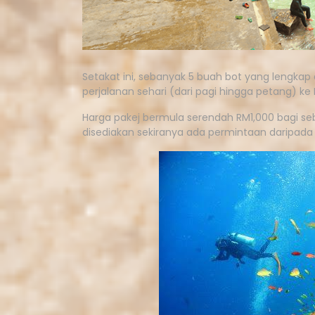
Setakat ini, sebanyak 5 buah bot yang lengkap 
perjalanan sehari (dari pagi hingga petang) k
Harga pakej bermula serendah RM1,000 bagi seb
disediakan sekiranya ada permintaan daripada