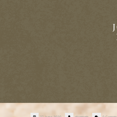
27 June, 2020
diyanah
0 Comm