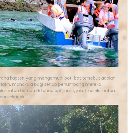
 kerana kapten yang mengemudi bot-bot tersebut adalah
terlatih, manakala bagi setiap penumpang mereka
elamatan berada di tahap optimum, jaket keselamatan
kanak-kanak.