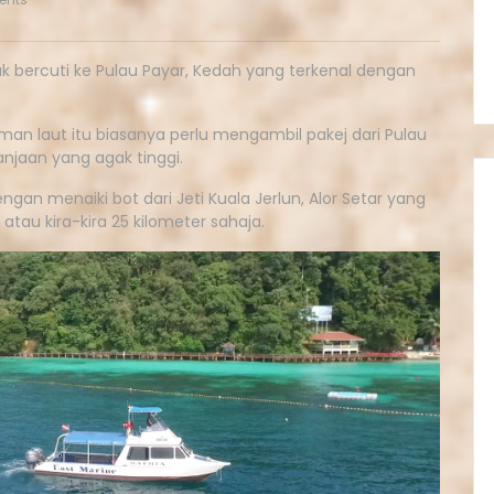
ak bercuti ke Pulau Payar, Kedah yang terkenal dengan
an laut itu biasanya perlu mengambil pakej dari Pulau
anjaan yang agak tinggi.
gan menaiki bot dari Jeti Kuala Jerlun, Alor Setar yang
u kira-kira 25 kilometer sahaja.