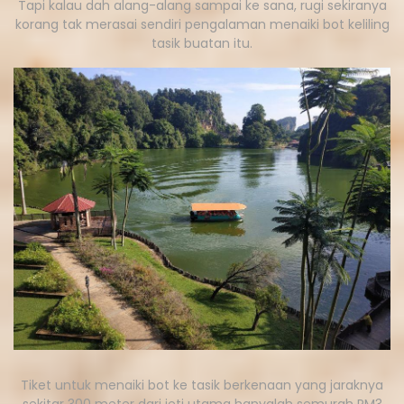
Tapi kalau dah alang-alang sampai ke sana, rugi sekiranya
korang tak merasai sendiri pengalaman menaiki bot keliling
tasik buatan itu.
Tiket untuk menaiki bot ke tasik berkenaan yang jaraknya
sekitar 300 meter dari jeti utama hanyalah semurah RM3