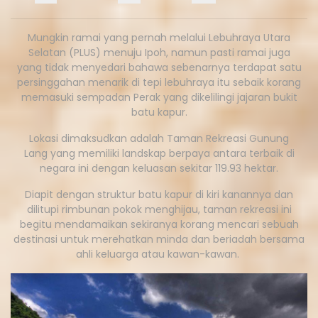
Mungkin ramai yang pernah melalui Lebuhraya Utara
Selatan (PLUS) menuju Ipoh, namun pasti ramai juga
yang tidak menyedari bahawa sebenarnya terdapat satu
persinggahan menarik di tepi lebuhraya itu sebaik korang
memasuki sempadan Perak yang dikelilingi jajaran bukit
batu kapur.
Lokasi dimaksudkan adalah Taman Rekreasi Gunung
Lang yang memiliki landskap berpaya antara terbaik di
negara ini dengan keluasan sekitar 119.93 hektar.
Diapit dengan struktur batu kapur di kiri kanannya dan
dilitupi rimbunan pokok menghijau, taman rekreasi ini
begitu mendamaikan sekiranya korang mencari sebuah
destinasi untuk merehatkan minda dan beriadah bersama
ahli keluarga atau kawan-kawan.