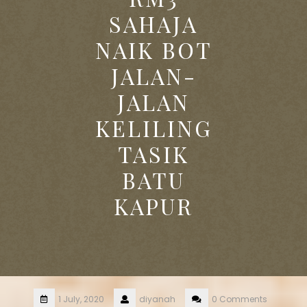
SAHAJA
NAIK BOT
JALAN-
JALAN
KELILING
TASIK
BATU
KAPUR
1 July, 2020
diyanah
0 Comments