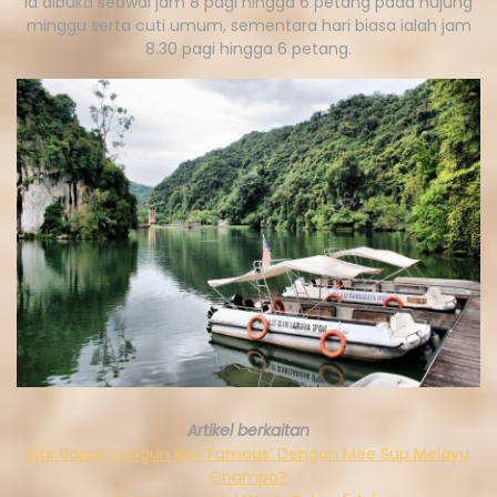
Ia dibuka seawal jam 8 pagi hingga 6 petang pada hujung
minggu serta cuti umum, sementara hari biasa ialah jam
8.30 pagi hingga 6 petang.
Artikel berkaitan
Biar Bonar Dungun Kini ‘Famous’ Dengan Mee Sup Melayu
Champa?