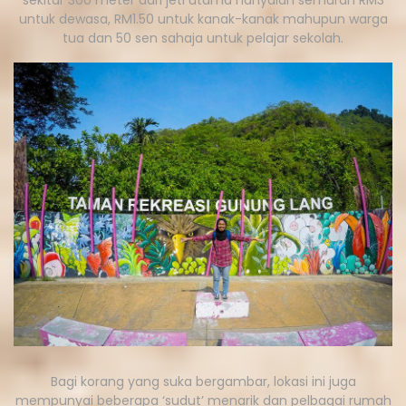
untuk dewasa, RM1.50 untuk kanak-kanak mahupun warga
tua dan 50 sen sahaja untuk pelajar sekolah.
Bagi korang yang suka bergambar, lokasi ini juga
mempunyai beberapa ‘sudut’ menarik dan pelbagai rumah