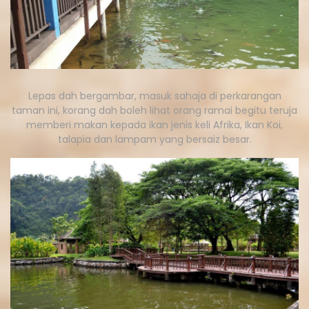
Lepas dah bergambar, masuk sahaja di perkarangan
taman ini, korang dah boleh lihat orang ramai begitu teruja
memberi makan kepada ikan jenis keli Afrika, Ikan Koi,
talapia dan lampam yang bersaiz besar.