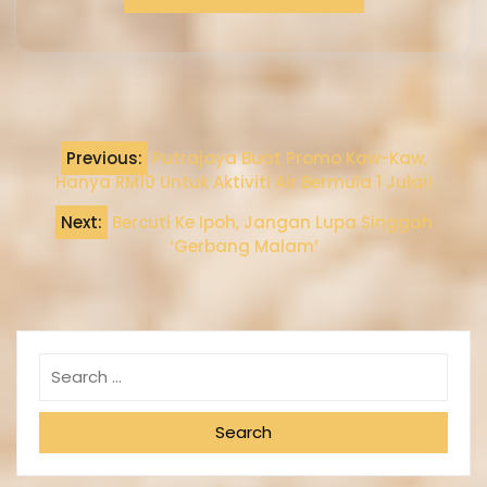
Previous:
Putrajaya Buat Promo Kaw-Kaw,
Hanya RM10 Untuk Aktiviti Air Bermula 1 Julai!
Next:
Bercuti Ke Ipoh, Jangan Lupa Singgah
‘Gerbang Malam’
Search