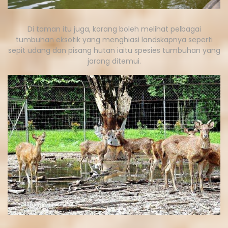
Di taman itu juga, korang boleh melihat pelbagai
tumbuhan eksotik yang menghiasi landskapnya seperti
sepit udang dan pisang hutan iaitu spesies tumbuhan yang
jarang ditemui.