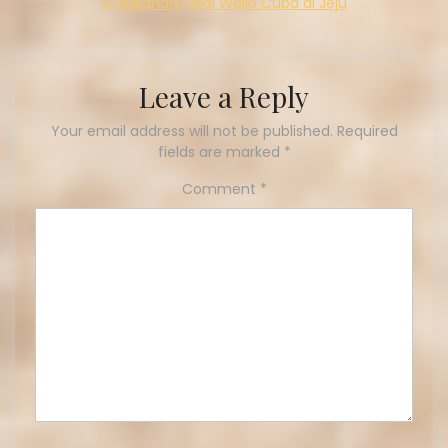
5 Makanan Halal Wajib Cuba di Jeju
Leave a Reply
Your email address will not be published.
Required
fields are marked
*
Comment
*