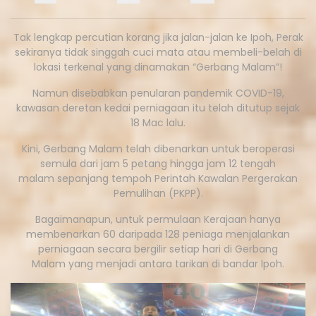
Tak lengkap percutian korang jika jalan-jalan ke Ipoh, Perak
sekiranya tidak singgah cuci mata atau membeli-belah di
lokasi terkenal yang dinamakan “Gerbang Malam”!
Namun disebabkan penularan pandemik COVID-19,
kawasan deretan kedai perniagaan itu telah ditutup sejak
18 Mac lalu.
Kini, Gerbang Malam telah dibenarkan untuk beroperasi
semula dari jam 5 petang hingga jam 12 tengah
malam sepanjang tempoh Perintah Kawalan Pergerakan
Pemulihan (PKPP).
Bagaimanapun, untuk permulaan Kerajaan hanya
membenarkan 60 daripada 128 peniaga menjalankan
perniagaan secara bergilir setiap hari di Gerbang
Malam yang menjadi antara tarikan di bandar Ipoh.