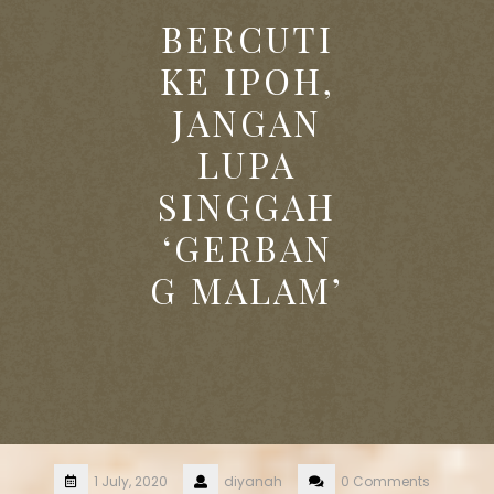
BERCUTI
KE IPOH,
JANGAN
LUPA
SINGGAH
‘GERBAN
G MALAM’
1 July, 2020
diyanah
0 Comments