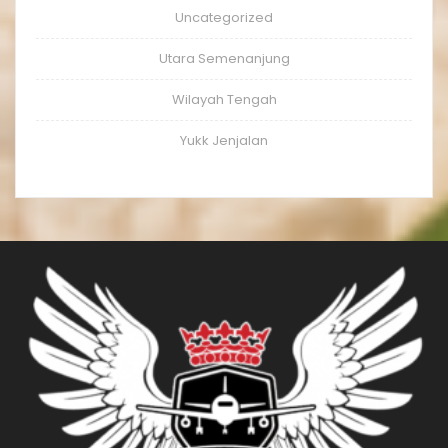
Uncategorized
Utara Semenanjung
Wilayah Tengah
Yukk Jenjalan