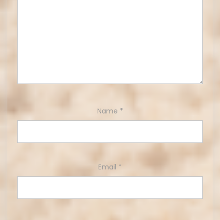
Name
*
Email
*