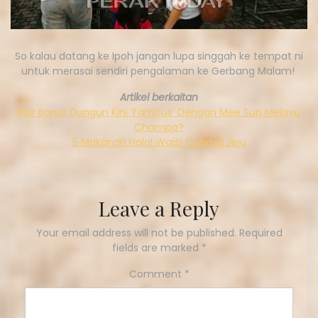
So kalau datang ke Ipoh jangan lupa singgah ke tempat ni
untuk merasai sendiri pengalaman ke Gerbang Malam!
Artikel berkaitan
Biar Bonar Dungun Kini ‘Famous’ Dengan Mee Sup Melayu
Champa?
5 Makanan Halal Wajib Cuba di Jeju
Leave a Reply
Your email address will not be published.
Required
fields are marked
*
Comment
*