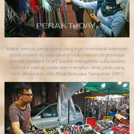
Malah semua pengunjung yang ingin memasuki kawasan
pasar malam itu juga dikehendaki mematuhi prosedur
operasi standard (SOP) seperti mengambil suhu badan,
memakai pelitup muka dan mengikut aliran jalan yang
telah ditentukan oleh Pihak Berkuasa Tempatan (PBT).