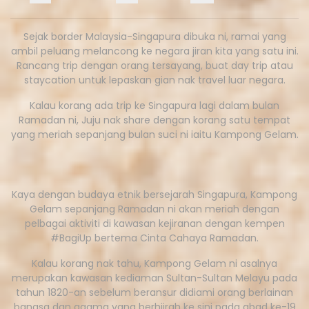
Sejak border Malaysia-Singapura dibuka ni, ramai yang
ambil peluang melancong ke negara jiran kita yang satu ini.
Rancang trip dengan orang tersayang, buat day trip atau
staycation untuk lepaskan gian nak travel luar negara.
Kalau korang ada trip ke Singapura lagi dalam bulan
Ramadan ni, Juju nak share dengan korang satu tempat
yang meriah sepanjang bulan suci ni iaitu Kampong Gelam.
Kaya dengan budaya etnik bersejarah Singapura, Kampong
Gelam sepanjang Ramadan ni akan meriah dengan
pelbagai aktiviti di kawasan kejiranan dengan kempen
#BagiUp bertema Cinta Cahaya Ramadan.
Kalau korang nak tahu, Kampong Gelam ni asalnya
merupakan kawasan kediaman Sultan-Sultan Melayu pada
tahun 1820-an sebelum beransur didiami orang berlainan
bangsa dan agama yang berhijrah ke sini pada abad ke-19