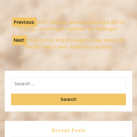
Previous:
Info Tempat Menarik Selangor Kini Di
Hujung Jari Dengan Aplikasi ‘Go Selangor’
Next:
Staycation Raya Dengan Pakej Semurah
RM280 Dekat Lexis Hotel, Ini Caranya
Search
Recent Posts