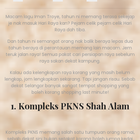
Macam lagu Iman Troye, tahun ni memang terasa sekejap
je nak masuk Hari Raya kan? Pejam celik pejam celik Hari
Raya dah tiba.
Dan tahun ni semangat orang nak balik beraya lepas dua
tahun beraya di perantauan memang lain macam. Jem
teruk jalan raya! Semua pakat cari persiapan raya sebelum
raya sakan dekat kampung.
Kalau ada kelengkapan raya korang yang masih belum
lengkap, jom lengkapkan sekarang. Tapi jangan risau. Sebab
dekat Selangor banyak sangat tempat shopping yang
boleh korang shopping last minute!
1. Kompleks PKNS Shah Alam
Kompleks PKNS memang salah satu tumpuan orang ramai,
sebab dekat sini bukan setakat korang boleh jumpa kedai