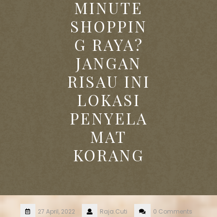
MINUTE
SHOPPIN
G RAYA?
JANGAN
RISAU INI
LOKASI
PENYELA
MAT
KORANG
27 April, 2022
Raja.Cuti
0 Comments