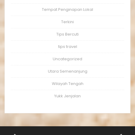
Tempat Penginapan Lokal
Terkini
Tips Bercuti
tips travel
Uncategorized
Utara Semenanjung
Wilayah Tengah
Yukk Jenjalan