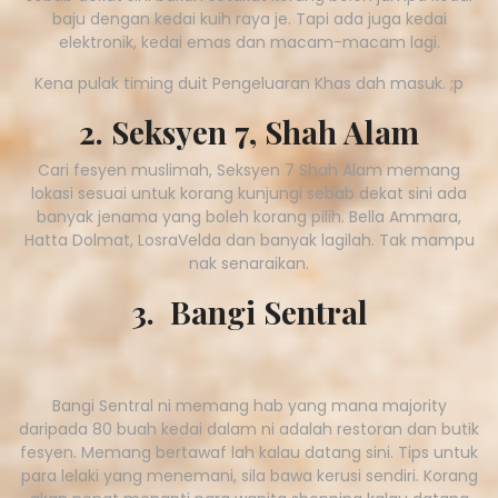
baju dengan kedai kuih raya je. Tapi ada juga kedai
elektronik, kedai emas dan macam-macam lagi.
Kena pulak timing duit Pengeluaran Khas dah masuk. ;p
2. Seksyen 7, Shah Alam
Cari fesyen muslimah, Seksyen 7 Shah Alam memang
lokasi sesuai untuk korang kunjungi sebab dekat sini ada
banyak jenama yang boleh korang pilih. Bella Ammara,
Hatta Dolmat, LosraVelda dan banyak lagilah. Tak mampu
nak senaraikan.
3. Bangi Sentral
Bangi Sentral ni memang hab yang mana majority
daripada 80 buah kedai dalam ni adalah restoran dan butik
fesyen. Memang bertawaf lah kalau datang sini. Tips untuk
para lelaki yang menemani, sila bawa kerusi sendiri. Korang