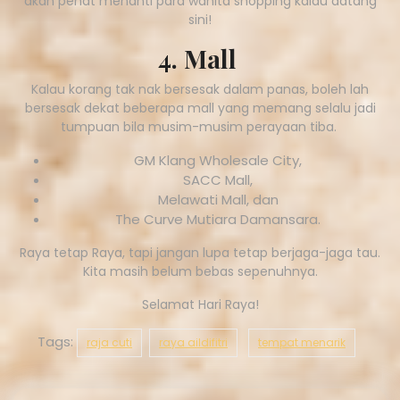
akan penat menanti para wanita shopping kalau datang
sini!
4. Mall
Kalau korang tak nak bersesak dalam panas, boleh lah
bersesak dekat beberapa mall yang memang selalu jadi
tumpuan bila musim-musim perayaan tiba.
GM Klang Wholesale City,
SACC Mall,
Melawati Mall, dan
The Curve Mutiara Damansara.
Raya tetap Raya, tapi jangan lupa tetap berjaga-jaga tau.
Kita masih belum bebas sepenuhnya.
Selamat Hari Raya!
Tags:
raja cuti
raya aildifitri
tempat menarik