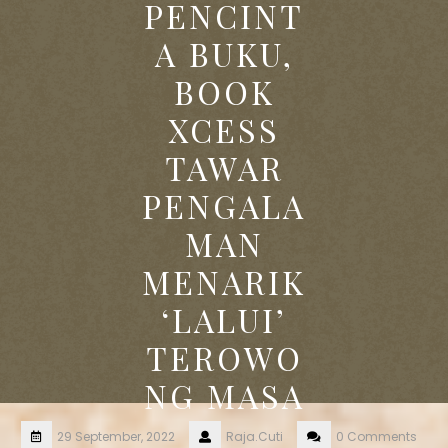
PENCINT
A BUKU,
BOOK
XCESS
TAWAR
PENGALA
MAN
MENARIK
‘LALUI’
TEROWO
NG MASA
29 September, 2022
Raja.Cuti
0 Comments