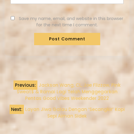
Save my name, email, and website in this browser
for the next time I comment.
Previous:
Jackson Wang, CL, Joe Flizzow, Pink
Sweat$ & Ramai Lagi Telah Menggegarkan
Pentas Good Vibes Weekender 2022
Next:
Layan Jiwa Galau Dengan ‘Secangkir’ Kopi
Sepi Aiman Sidek