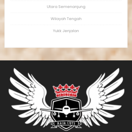
Utara Semenanjung
Wilayah Tengah
Yukk Jenjalan