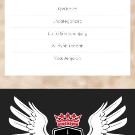
tips travel
Uncategorized
Utara Semenanjung
Wilayah Tengah
Yukk Jenjalan