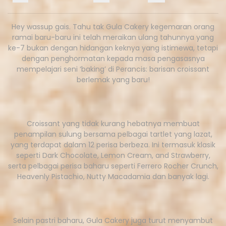
Hey wassup gais. Tahu tak Gula Cakery kegemaran orang
ramai baru-baru ini telah meraikan ulang tahunnya yang
ke-7 bukan dengan hidangan keknya yang istimewa, tetapi
dengan penghormatan kepada masa pengasasnya
mempelajari seni ‘baking’ di Perancis: barisan croissant
berlemak yang baru!
Croissant yang tidak kurang hebatnya membuat
penampilan sulung bersama pelbagai tartlet yang lazat,
yang terdapat dalam 12 perisa berbeza. Ini termasuk klasik
seperti Dark Chocolate, Lemon Cream, and Strawberry,
serta pelbagai perisa baharu seperti Ferrero Rocher Crunch,
Heavenly Pistachio, Nutty Macadamia dan banyak lagi.
Selain pastri baharu, Gula Cakery juga turut menyambut