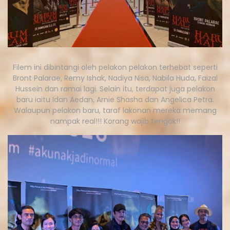
Filem ini dibintangi oleh pelakon pelakon terhebat seperti
Bront Palarae, Remy Ishak, Nadiya Nisa, Nabila Huda, Faizal
Hussein dan ramai lagi. Selain itu, terdapat juga pelakon
baru iaitu Idan Aedan, Arnie Shasha dan Angelica Petra.
Walaupun pelakon baru, taraf lakonan mereka memang
nampak real!!! Korang wajib tengok!!