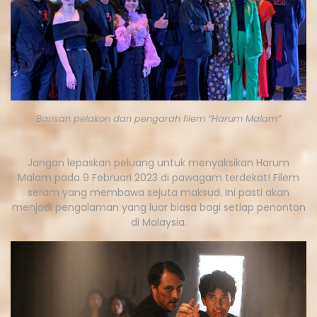
Barisan pelakon dan pengarah filem “Harum Malam”
Jangan lepaskan peluang untuk menyaksikan Harum
Malam pada 9 Februari 2023 di pawagam terdekat! Filem
seram yang membawa sejuta maksud. Ini pasti akan
menjadi pengalaman yang luar biasa bagi setiap penonton
di Malaysia.