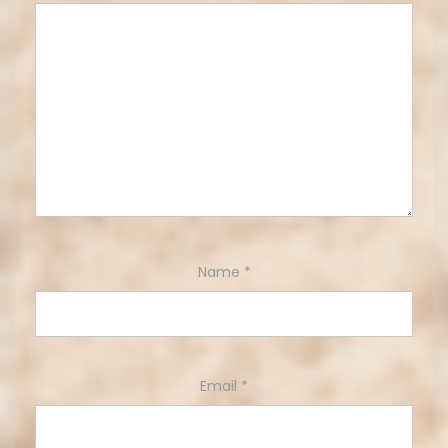
Name
*
Email
*