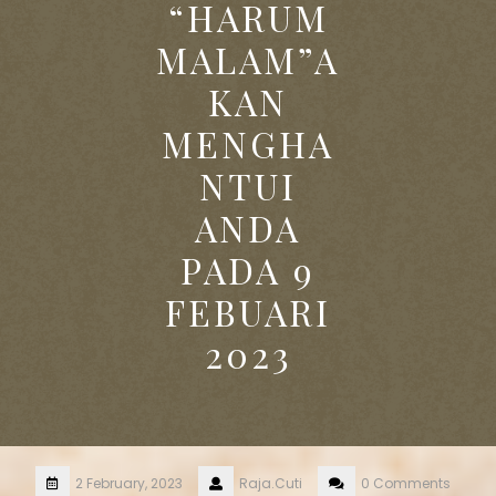
“HARUM
MALAM”A
KAN
MENGHA
NTUI
ANDA
PADA 9
FEBUARI
2023
2 February, 2023
Raja.Cuti
0 Comments