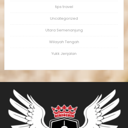
tips travel
Uncategorized
Utara Semenanjung
Wilayah Tengah
Yukk Jenjalan