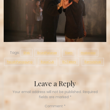
Tags:
9feb
BrontPalarae
filem
malaysia
PecahPanggung
RajaCuti
RCTerkini
RemyIshak
Leave a Reply
Your email address will not be published.
Required
fields are marked
*
Comment
*