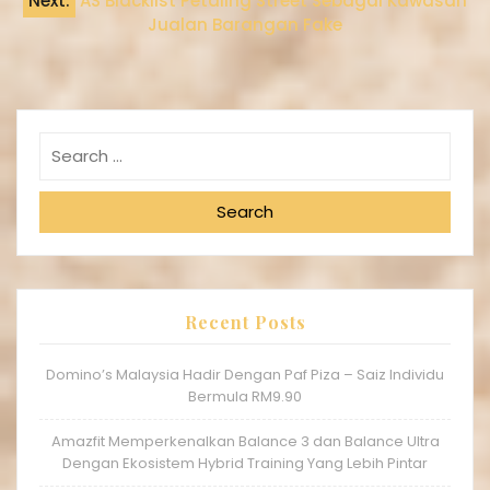
Next:
AS Blacklist Petaling Street Sebagai Kawasan
Jualan Barangan Fake
Search
Recent Posts
Domino’s Malaysia Hadir Dengan Paf Piza – Saiz Individu
Bermula RM9.90
Amazfit Memperkenalkan Balance 3 dan Balance Ultra
Dengan Ekosistem Hybrid Training Yang Lebih Pintar