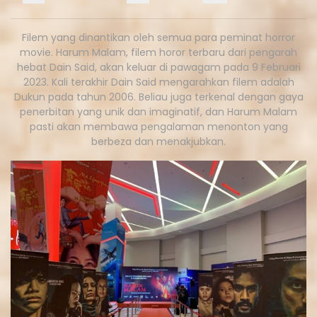
Filem yang dinantikan oleh semua para peminat horror
movie. Harum Malam, filem horor terbaru dari pengarah
hebat Dain Said, akan keluar di pawagam pada 9 Februari
2023. Kali terakhir Dain Said mengarahkan filem adalah
Dukun pada tahun 2006. Beliau juga terkenal dengan gaya
penerbitan yang unik dan imaginatif, dan Harum Malam
pasti akan membawa pengalaman menonton yang
berbeza dan menakjubkan.