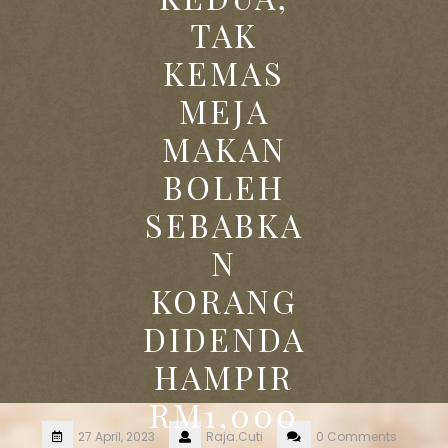
TAK
KEMAS
MEJA
MAKAN
BOLEH
SEBABKA
N
KORANG
DIDENDA
HAMPIR
RM1,000
27 April, 2023
Raja.Cuti
0 Comments