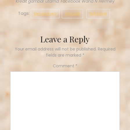
Kredit gambar utama: Facebook Wana N Hermey
Tags:
kemas meja
raja cuti
tips travel
Leave a Reply
Your email address will not be published.
Required
fields are marked
*
Comment
*