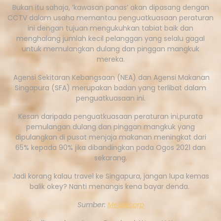
Bukan itu sahaja, ‘kawasan panas’ akan dipasang dengan
CCTV dalam usaha memantau penguatkuasaan peraturan
ini dengan tujuan mengukuhkan tabiat baik dan
menghalang jumlah kecil pelanggan yang selalu gagal
untuk memulangkan dulang dan pinggan mangkuk
mereka.
Agensi Sekitaran Kebangsaan (NEA) dan Agensi Makanan
Singapura (SFA) merupakan badan yang terlibat dalam
penguatkuasaan ini.
Kesan daripada penguatkuasaan peraturan ini,purata
pemulangan dulang dan pinggan mangkuk yang
dipulangkan di pusat menjaja makanan meningkat dari
65% kepada 90% jika dibandingkan pada Ogos 2021 dan
sekarang.
Jadi korang kalau travel ke Singapura, jangan lupa kemas
balik okey? Nanti menangis kena bayar denda.
Sumber:
Mediacorp