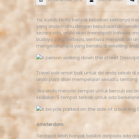
Ya, sudah tentu banyak kebaikan sekiranya tr
yang anda mahu dengan keputusan diri sendiri.
secara solo, anda akan mendapati bahawa anda
budaya yang berbeza, sentiasa menolak diri and
mengetahui apa yang berlaku di sekeliling and
Travel solo amat baik untuk diri anda sebab di s
anda pasti akan mempelajari sesuatu tentang 
Jika anda mencari tempat untuk bercuti secara
sediakan 5 tempat terbaik untuk ada berkelana 
Amsterdam
Terdapat lebih banyak basikal daripada ada 