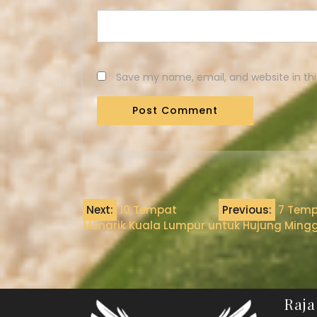
Save my name, email, and website in thi
Next:
10 Tempat
Previous:
7 Temp
Menarik Kuala Lumpur untuk Hujung Ming
Raja