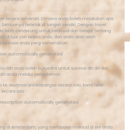
avel secara sendirian. Dimana anda boleh melakukan apa
 Semuanya terletak di tangan sendiri. Dengan travel
 lebih cenderung untuk bersosial dan belajar tentang
a di luar zon selesa anda, dan anda akan lebih
a semasa anda pergi bersendirian.
itu lah anda boleh burusaha untuk survival diri diri dan
diri anda melalui pengalaman.
 ke destinasi antarabangsa secara solo, kami telah
secara solo :
orang di Amsterdam, yang membawa maksud di sini anda