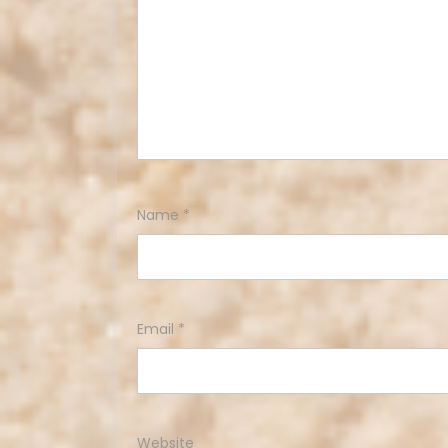
Name
*
Email
*
Website