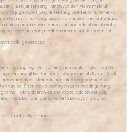
mpu di Iceland, sebuah negara yang penuh dengan
tan!). Belajar tentang Tanah Api dan Ais ini melalui
. Korang juga dapat belajar tentang plat tektonik Amerika
aan bumi di sini. Paling dinantikan adalah melihat aurora
ah malam pada musim panas. Iceland adalah salah satu
njungi, menjadikannya pilihan utama untuk senarai ini.
orang yang rugi! Kuil Fushimi Inari adalah salah satu kuil
 yang memanggil kuil tersebut sebagai rumah Kyoto. Anda
n oren yang diapit di sepanjang laluan sepanjang dua
ada abad ke-8 terletak di bahagian atas pucak gunung.
 ramai . Gion, daerah geisha Kyoto, adalah satu lagi
un Zen, kuil, dan bar sake serta izakayas, atau bar