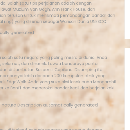
a. Salah satu tips perjalanan adalah dengan
lawat Muzium Van Gogh, Ann Frank House, dan
aluan terusan untuk menikmati pemandangan bandar dan
 ring) yang disenari sebagai Warisan Dunia UNESCO.
salah satu negara yang paling mesra di dunia. Anda
, selamat, dan dinamik. Lawati bandaraya pantai
dan di Jambatan Suspensi Capilano. Disamping itu
 mempunyai lebih daripada 200 kumpulan etnik yang
wer’s EdgeWalk. Anda yang suka aksi lasak cuba Mengambil
 ke Banff dan menerokai bandar kecil dan berjalan kaki