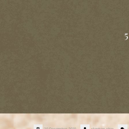
20 December, 2019
stephen.chin