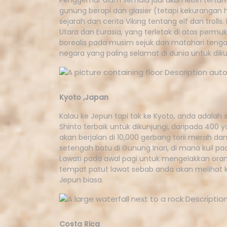
Penggemar alam semula jadi akan lebih tertu
gunung berapi dan glasier (tetapi kekurangan hu
sejarah dan cerita Viking tentang elf dan trolls
Utara dan Eurasia, yang terletak di atas permuk
borealis pada musim sejuk dan matahari teng
negara yang paling selamat di dunia untuk diku
Kyoto ,Japan
Kalau ke Jepun tapi tak ke Kyoto, anda adalah se
Shinto terbaik untuk dikunjungi, daripada 400
akan berjalan di 10,000 gerbang torii merah da
setengah batu di Gunung Inari, di mana kuil p
Lawati pada awal pagi untuk mengelakkan orang
tempat patut lawat sebab anda akan melihat keb
Jepun biasa.
Costa Rica