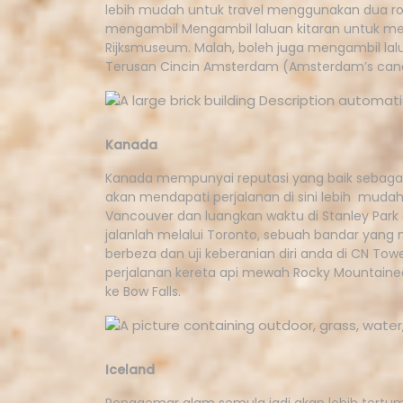
lebih mudah untuk travel menggunakan dua rod
mengambil Mengambil laluan kitaran untuk me
Rijksmuseum. Malah, boleh juga mengambil l
Terusan Cincin Amsterdam (Amsterdam’s canal
Kanada
Kanada mempunyai reputasi yang baik sebagai 
akan mendapati perjalanan di sini lebih mudah
Vancouver dan luangkan waktu di Stanley Park 
jalanlah melalui Toronto, sebuah bandar yang
berbeza dan uji keberanian diri anda di CN To
perjalanan kereta api mewah Rocky Mountaineer
ke Bow Falls.
Iceland