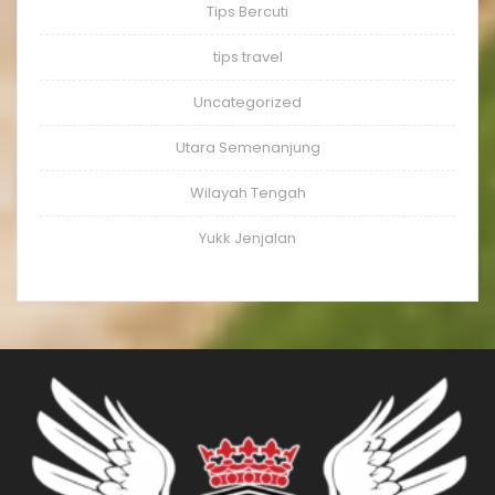
Tips Bercuti
tips travel
Uncategorized
Utara Semenanjung
Wilayah Tengah
Yukk Jenjalan