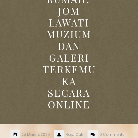
JOM
LAWATI
MUZIUM
DAN
GALERI
TERKEMU
KA
SECARA
ONLINE
25 March, 2020
Raja.Cuti
0 Comments