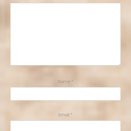
Name
*
Email
*