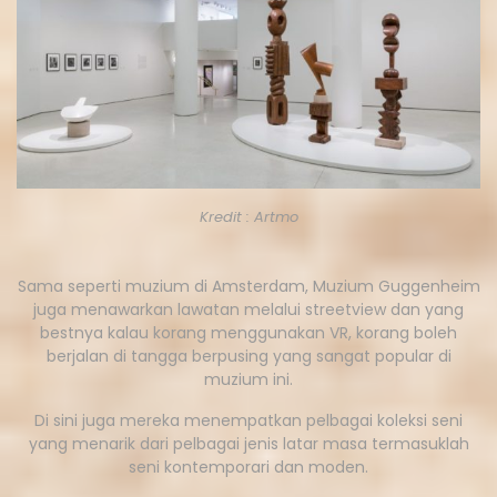
Kredit : Artmo
Sama seperti muzium di Amsterdam, Muzium Guggenheim
juga menawarkan lawatan melalui streetview dan yang
bestnya kalau korang menggunakan VR, korang boleh
berjalan di tangga berpusing yang sangat popular di
muzium ini.
Di sini juga mereka menempatkan pelbagai koleksi seni
yang menarik dari pelbagai jenis latar masa termasuklah
seni kontemporari dan moden.