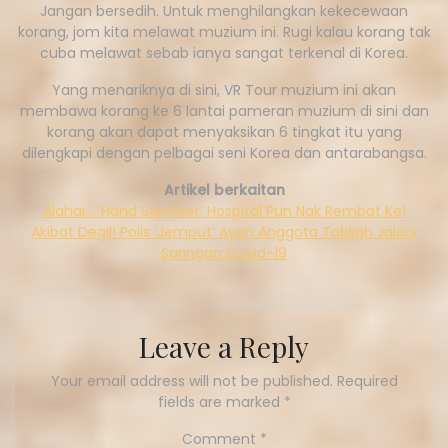
Jangan bersedih. Untuk menghilangkan kekecewaan
korang, jom kita melawat muzium ini. Rugi kalau korang tak
cuba melawat sebab ianya sangat terkenal di Korea.
Yang menariknya di sini, VR Tour muzium ini akan
membawa korang ke 6 lantai pameran muzium di sini dan
korang akan dapat menyaksikan 6 tingkat itu yang
dilengkapi dengan pelbagai seni Korea dan antarabangsa.
Artikel berkaitan
Alahai… ‘Hand Sanitizer’ Hospital Pun Nak Rembat Ke!
Akibat Degil! Polis ‘Jemput’ Ayah Anggota Tabligh Jalani
Saringan Covid-19
Leave a Reply
Your email address will not be published.
Required
fields are marked
*
Comment
*