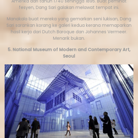
Amerika dari tahun 1740 sehingga 1895. Buat peminat
fesyen, Dang Sari galakan melawat tempat ini.
Manakala buat mereka yang gemarkan seni lukisan, Dang
Sari sarankan korang ke galeri kedua kerana memaparkan
hasil kerja dari Dutch Baroque dan Johannes Vermeer.
Menarik bukan.
5. National Museum of Modern and Contemporary Art,
Seoul