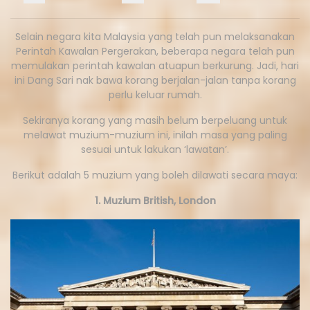
Selain negara kita Malaysia yang telah pun melaksanakan
Perintah Kawalan Pergerakan, beberapa negara telah pun
memulakan perintah kawalan atuapun berkurung. Jadi, hari
ini Dang Sari nak bawa korang berjalan-jalan tanpa korang
perlu keluar rumah.
Sekiranya korang yang masih belum berpeluang untuk
melawat muzium-muzium ini, inilah masa yang paling
sesuai untuk lakukan ‘lawatan’.
Berikut adalah 5 muzium yang boleh dilawati secara maya:
1. Muzium British, London