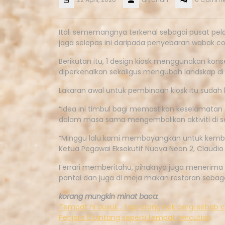
Itali sememangnya terkenal sebagai pusat pe
jaga selepas ini daripada penyebaran wabak c
Berikutan itu, 1 design kiosk menggunakan konse
diperkenalkan sekaligus mengubah landskap di 
Lakaran awal untuk pembinaan kiosk itu sudah 
“Idea ini timbul bagi memastikan keselamatan
dalam masa sama mengembalikan aktiviti di sek
“Minggu lalu kami membayangkan untuk kembali 
Ketua Pegawai Eksekutif Nuova Neon 2, Claudio F
Ferrari memberitahu, pihaknya juga menerima
pantai dan juga di meja makan restoran sebaga
korang mungkin minat baca:
Tempat ni busuk… tapi orang nak pergi sebab c
Penjara 5 bintang seperti tempat percutian