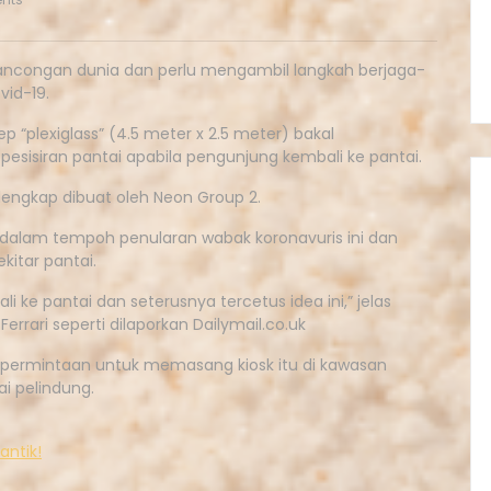
lancongan dunia dan perlu mengambil langkah berjaga-
ovid-19.
p “plexiglass” (4.5 meter x 2.5 meter) bakal
pesisiran pantai apabila pengunjung kembali ke pantai.
lengkap dibuat oleh Neon Group 2.
 dalam tempoh penularan wabak koronavuris ini dan
itar pantai.
ke pantai dan seterusnya tercetus idea ini,” jelas
errari seperti dilaporkan Dailymail.co.uk
 permintaan untuk memasang kiosk itu di kawasan
i pelindung.
antik!