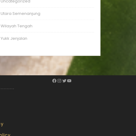
Uncategorized
Utara Semenanjung
Wilayah Tengah
Yukk Jenjalan
cy
olicy