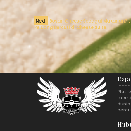
Next:
Bosan Cheese Sebagai Makanan? 
Peluang Bercuti di Cheese Suite
Raja
Platf
membe
dunia
percu
Hub