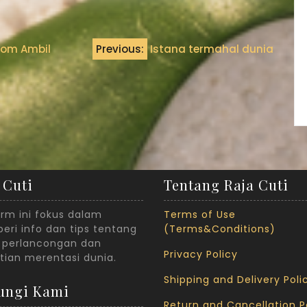
Jom Ambil
Previous:
Istana termahal dunia
 Cuti
Tentang Raja Cuti
orm ini fokus dalam
Terms of Use
ri info dan tips tentang
(Terms&Conditions)
 perlancongan dan
Privacy Policy
tian merentasi dunia.
Shipping and Delivery Poli
ungi Kami
Return and Cancellation P