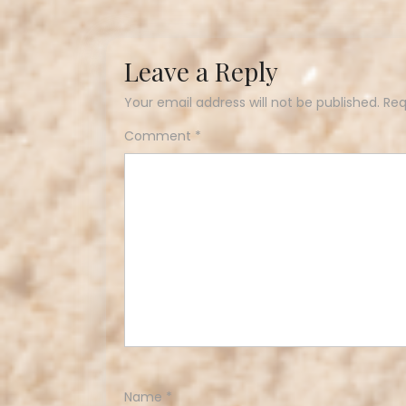
Leave a Reply
Your email address will not be published.
Req
Comment
*
Name
*