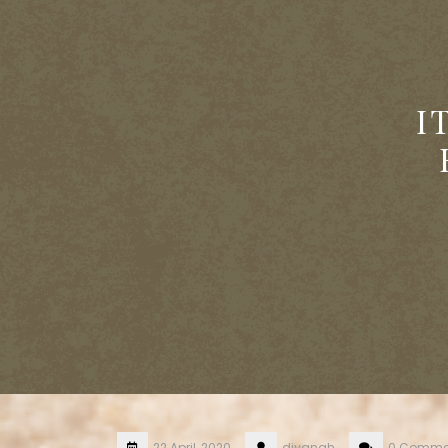
I
22 April, 2020
diyanah
0 Comme