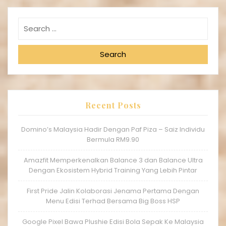
Search
Recent Posts
Domino’s Malaysia Hadir Dengan Paf Piza – Saiz Individu
Bermula RM9.90
Amazfit Memperkenalkan Balance 3 dan Balance Ultra
Dengan Ekosistem Hybrid Training Yang Lebih Pintar
First Pride Jalin Kolaborasi Jenama Pertama Dengan
Menu Edisi Terhad Bersama Big Boss HSP
Google Pixel Bawa Plushie Edisi Bola Sepak Ke Malaysia