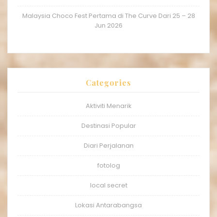
Malaysia Choco Fest Pertama di The Curve Dari 25 – 28
Jun 2026
Categories
Aktiviti Menarik
Destinasi Popular
Diari Perjalanan
fotolog
local secret
Lokasi Antarabangsa