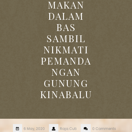
MAKAN
DALAM
BAS
SAMBIL
NIKMATI
PEMANDA
NGAN
GUNUNG
KINABALU
6 May, 2020
Raja.Cuti
0 Comments