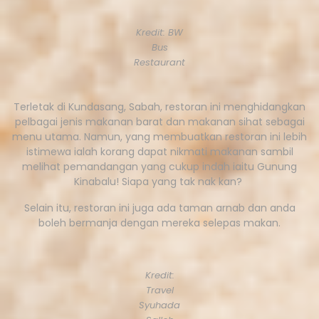
Kredit: BW
Bus
Restaurant
Terletak di Kundasang, Sabah, restoran ini menghidangkan
pelbagai jenis makanan barat dan makanan sihat sebagai
menu utama. Namun, yang membuatkan restoran ini lebih
istimewa ialah korang dapat nikmati makanan sambil
melihat pemandangan yang cukup indah iaitu Gunung
Kinabalu! Siapa yang tak nak kan?
Selain itu, restoran ini juga ada taman arnab dan anda
boleh bermanja dengan mereka selepas makan.
Kredit:
Travel
Syuhada