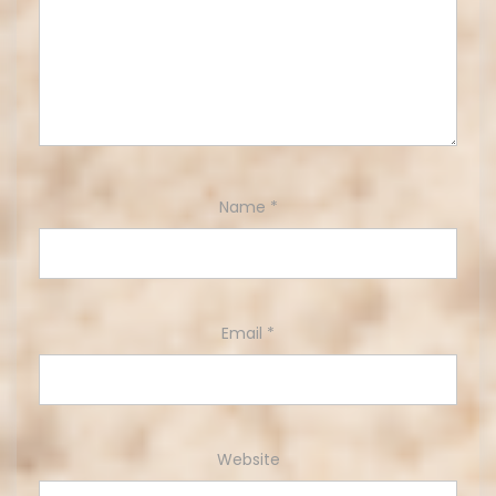
Name
*
Email
*
Website