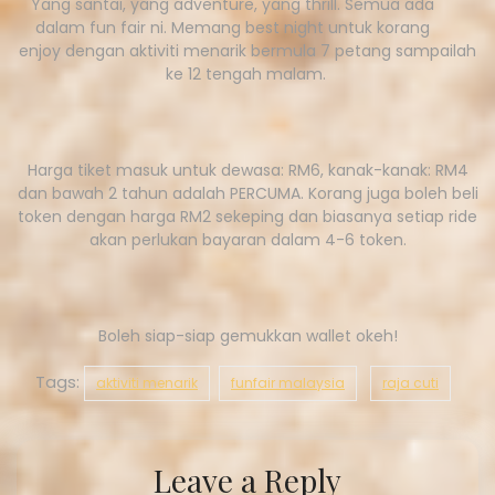
Yang santai, yang adventure, yang thrill. Semua ada
dalam fun fair ni. Memang best night untuk korang
enjoy dengan aktiviti menarik bermula 7 petang sampailah
ke 12 tengah malam.
Harga tiket masuk untuk dewasa: RM6, kanak-kanak: RM4
dan bawah 2 tahun adalah PERCUMA. Korang juga boleh beli
token dengan harga RM2 sekeping dan biasanya setiap ride
akan perlukan bayaran dalam 4-6 token.
Boleh siap-siap gemukkan wallet okeh!
Tags:
aktiviti menarik
funfair malaysia
raja cuti
Leave a Reply