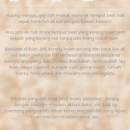
Hujung minggu, gaji dah masuk. Mana ek tempat best nak
lepak have fun all out dengan kawan-kawan?
Haa, jom sis nak share tempat best yang korang boleh jerit
sekuat yang korang nak tanpa ada orang marah pun.
Berlokasi di Bukit Jalil, korang boleh datang dan have fun all
out dekat pesta fun fair terbesar di Malaysia bersama
besties tersayang. Ada 20 rides disediakan, termasuklah Sky
Rider, Mega Coaster, bumper cars, game booth, rumah
hantu, ferris wheel dan macam-macam lagilah.
Parents yang ada anak kecil, boleh ‘penatkan’ dorang
dengan macam-macam aktiviti dekat sini. Balik tu
memang pengsanlah sebab bateri kids pun dah kong lepas
main macam-macam dekat sini.