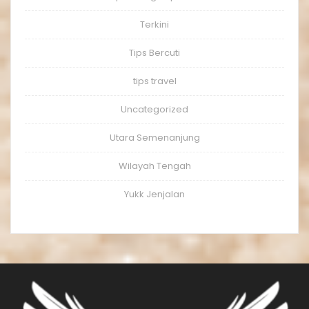
Terkini
Tips Bercuti
tips travel
Uncategorized
Utara Semenanjung
Wilayah Tengah
Yukk Jenjalan