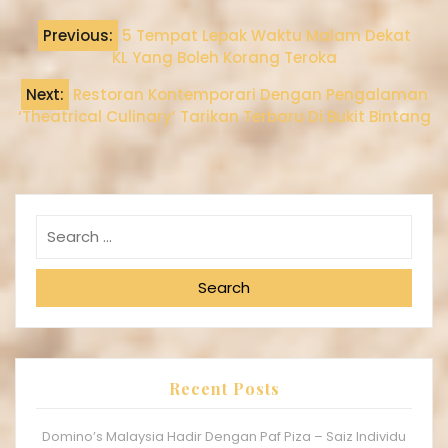
Previous:
5 Tempat Lepak Waktu Malam Dekat
KL Yang Boleh Korang Teroka
Next:
Restoran Kontemporari Dengan Pengalaman
‘Theatrical Culinary’ Tarikan Terbaru Di Bukit Bintang
Search
Recent Posts
Domino’s Malaysia Hadir Dengan Paf Piza – Saiz Individu