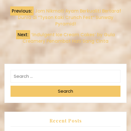
Previous:
Jom Nikmati Ayam Berkualiti Bertaraf
Dunia di “Tyson Kaki Crunch Fest” Sunway
Pyramid!
Next:
‘Indulgent Ice Cream Cakes’ by Gula
Creamery Penambat Hati Sang Cinta
Search
Recent Posts