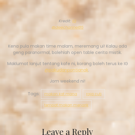
Kredit:
IG
@deechannel85
Kena pula makan time malam, meremang ui! Kalau ada
geng paranormal, bolehlah open table cerita mistik.
Maklumat lanjut tentang kafe ni, korang boleh terus ke IG
@pakudanpontianak
.
Jom weekend ni!
Tags:
makan kat mana
raja cuti
tempat makan menarik
Leave a Reply