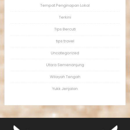
Tempat Penginapan Lokal
Terkini
Tips Bercuti
tips travel
Uncategorized
Utara Semenanjung
Wilayah Tengah
Yukk Jenjalan