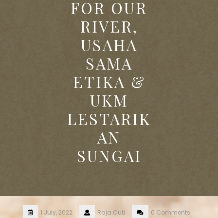
FOR OUR
RIVER,
USAHA
SAMA
ETIKA &
UKM
LESTARIK
AN
SUNGAI
1 July, 2022
Raja.Cuti
0 Comments