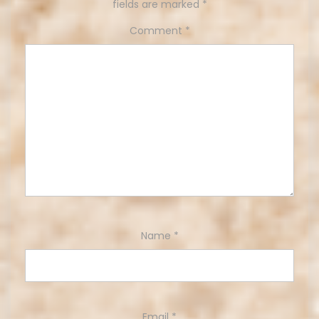
fields are marked
*
Comment
*
Name
*
Email
*