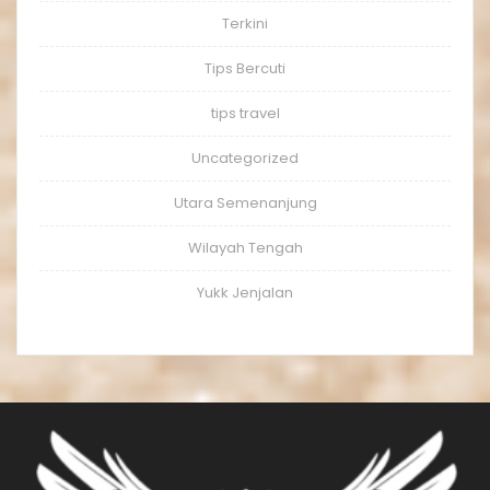
Terkini
Tips Bercuti
tips travel
Uncategorized
Utara Semenanjung
Wilayah Tengah
Yukk Jenjalan