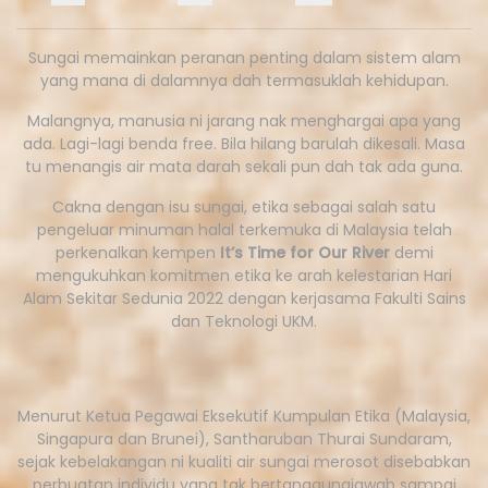
Sungai memainkan peranan penting dalam sistem alam
yang mana di dalamnya dah termasuklah kehidupan.
Malangnya, manusia ni jarang nak menghargai apa yang
ada. Lagi-lagi benda free. Bila hilang barulah dikesali. Masa
tu menangis air mata darah sekali pun dah tak ada guna.
Cakna dengan isu sungai, etika sebagai salah satu
pengeluar minuman halal terkemuka di Malaysia telah
perkenalkan kempen
It’s Time for Our River
demi
mengukuhkan komitmen etika ke arah kelestarian Hari
Alam Sekitar Sedunia 2022 dengan kerjasama Fakulti Sains
dan Teknologi UKM.
Menurut Ketua Pegawai Eksekutif Kumpulan Etika (Malaysia,
Singapura dan Brunei), Santharuban Thurai Sundaram,
sejak kebelakangan ni kualiti air sungai merosot disebabkan
perbuatan individu yang tak bertanggungjawab sampai