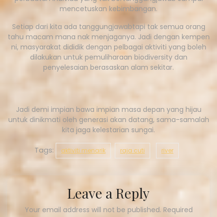
mencetuskan kebimbangan.
Setiap dari kita ada tanggungjawabtapi tak semua orang
tahu macam mana nak menjaganya. Jadi dengan kempen
ni, masyarakat dididik dengan pelbagai aktiviti yang boleh
dilakukan untuk pemuliharaan biodiversity dan
penyelesaian berasaskan alam sekitar.
Jadi demi impian bawa impian masa depan yang hijau
untuk dinikmati oleh generasi akan datang, sama-samalah
kita jaga kelestarian sungai.
Tags:
aktiviti menarik
raja cuti
river
Leave a Reply
Your email address will not be published.
Required