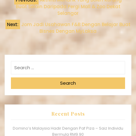
Buat Selain Daripada Pergi Mall & Zoo Dekat
Selangor
Next:
Jom Jadi Usahawan F&B Dengan Belajar Buat
Bisnes Dengan MyLaksa
Search
Recent Posts
Domino’s Malaysia Hadir Dengan Paf Piza – Saiz Individu
Bermula RM9.90